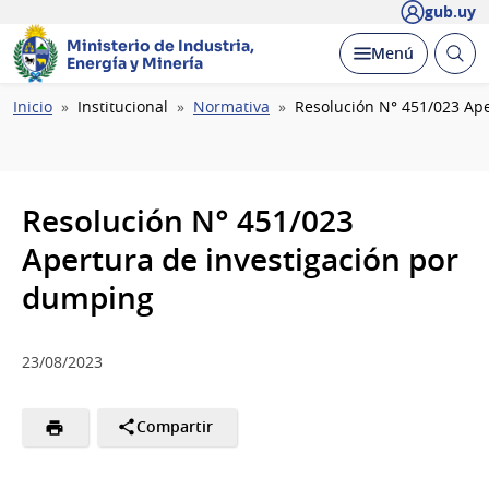
gub.uy
Ministerio de Industria,
Abrir
Desplegar
Menú
Energía y Minería
busc
Ruta
Inicio
Institucional
Normativa
Resolución N° 451/023 Ape
de
navegación
Resolución N° 451/023
Apertura de investigación por
dumping
23/08/2023
Compartir