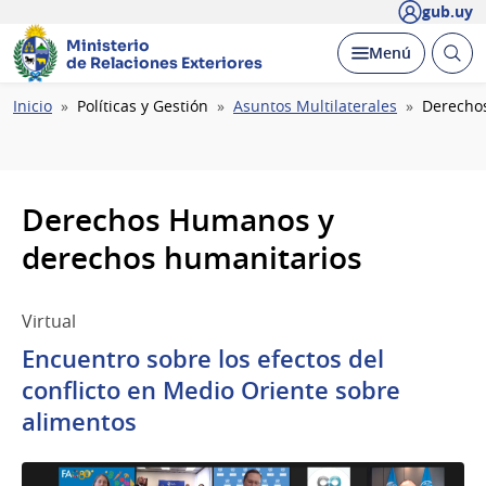
gub.uy
Ministerio
Abrir
Desplegar
Menú
de Relaciones Exteriores
busc
Ruta
Inicio
Políticas y Gestión
Asuntos Multilaterales
Derecho
de
navegación
Derechos Humanos y
derechos humanitarios
Virtual
Encuentro sobre los efectos del
conflicto en Medio Oriente sobre
alimentos