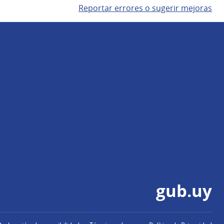
Reportar errores o sugerir mejoras
gub.uy