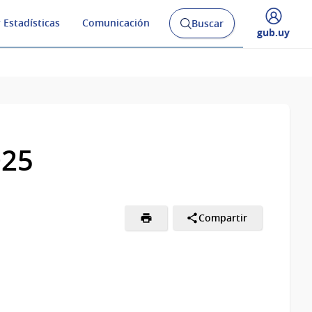
 Estadísticas
Comunicación
Buscar
Abrir
Desplegar
gub.uy
buscador
menú
y
de
025
Compartir