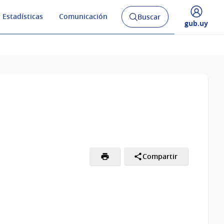
 Estadísticas
Comunicación
Buscar
Abrir
Desplegar
gub.uy
buscador
menú
y
de
Compartir