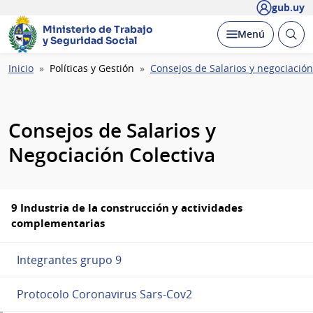
gub.uy
Ministerio de Trabajo
Abrir
Desplegar
Menú
y Seguridad Social
busc
Ruta
Inicio
Políticas y Gestión
Consejos de Salarios y negociación
de
navegación
Consejos de Salarios y
Negociación Colectiva
9 Industria de la construcción y actividades
complementarias
Integrantes grupo 9
Protocolo Coronavirus Sars-Cov2