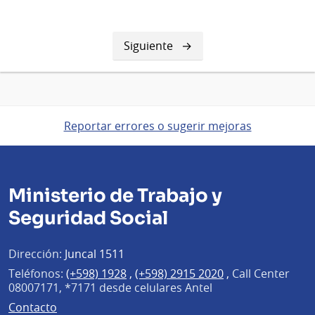
Siguiente
Siguiente
página
Reportar errores o sugerir mejoras
Ministerio de Trabajo y
Seguridad Social
Dirección:
Juncal 1511
Teléfonos:
(+598) 1928
,
(+598) 2915 2020
,
Call Center
08007171, *7171 desde celulares Antel
Contacto