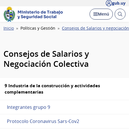
gub.uy
Ministerio de Trabajo
Abrir
Desplegar
Menú
y Seguridad Social
busc
Ruta
Inicio
Políticas y Gestión
Consejos de Salarios y negociación
de
navegación
Consejos de Salarios y
Negociación Colectiva
9 Industria de la construcción y actividades
complementarias
Integrantes grupo 9
Protocolo Coronavirus Sars-Cov2