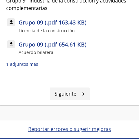
Grupo 9 - Industria de la construcción y actividades
complementarias
Grupo 09 (.pdf 163.43 KB)
Licencia de la construcción
Grupo 09 (.pdf 654.61 KB)
Acuerdo bilateral
1 adjuntos más
Siguiente
Siguiente
página
Reportar errores o sugerir mejoras