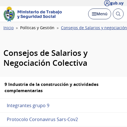
gub.uy
Ministerio de Trabajo
Abrir
Desplegar
Menú
y Seguridad Social
busc
Ruta
Inicio
Políticas y Gestión
Consejos de Salarios y negociación
de
navegación
Consejos de Salarios y
Negociación Colectiva
9 Industria de la construcción y actividades
complementarias
Integrantes grupo 9
Protocolo Coronavirus Sars-Cov2