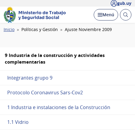
gub.uy
Ministerio de Trabajo
Abrir
Desplegar
Menú
y Seguridad Social
busc
Ruta
Inicio
Políticas y Gestión
Ajuste Noviembre 2009
de
navegación
9 Industria de la construcción y actividades
complementarias
Integrantes grupo 9
Protocolo Coronavirus Sars-Cov2
1 Industria e instalaciones de la Construcción
1.1 Vidrio