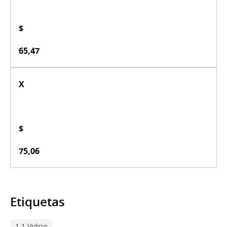
$
65,47
X
$
75,06
Etiquetas
1.1 Vidrio