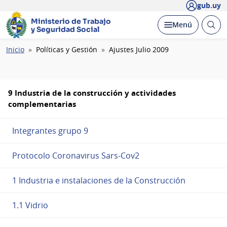
gub.uy
Ministerio de Trabajo
Abrir
Desplegar
Menú
y Seguridad Social
busc
Ruta
Inicio
Políticas y Gestión
Ajustes Julio 2009
de
navegación
9 Industria de la construcción y actividades
complementarias
Integrantes grupo 9
Protocolo Coronavirus Sars-Cov2
1 Industria e instalaciones de la Construcción
1.1 Vidrio