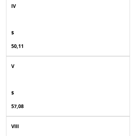
IV
$
50,11
V
$
57,08
VIII