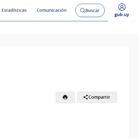
 Estadísticas
Comunicación
Buscar
Abrir
Desplegar
gub.uy
buscador
menú
y
de
Compartir