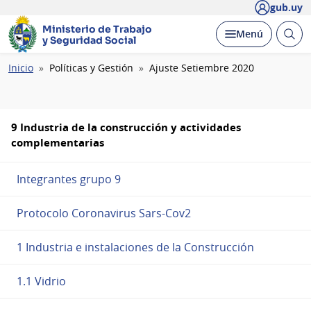
gub.uy
Ministerio de Trabajo
Abrir
Desplegar
Menú
y Seguridad Social
busc
Ruta
Inicio
Políticas y Gestión
Ajuste Setiembre 2020
de
navegación
9 Industria de la construcción y actividades
complementarias
Integrantes grupo 9
Protocolo Coronavirus Sars-Cov2
1 Industria e instalaciones de la Construcción
1.1 Vidrio