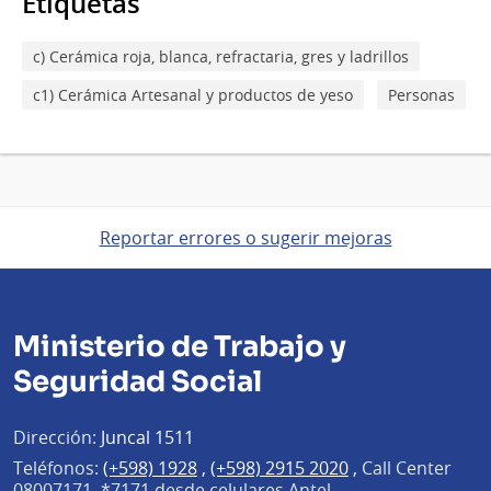
Etiquetas
c) Cerámica roja, blanca, refractaria, gres y ladrillos
c1) Cerámica Artesanal y productos de yeso
Personas
Reportar errores o sugerir mejoras
Ministerio de Trabajo y
Seguridad Social
Dirección:
Juncal 1511
Teléfonos:
(+598) 1928
,
(+598) 2915 2020
,
Call Center
08007171, *7171 desde celulares Antel