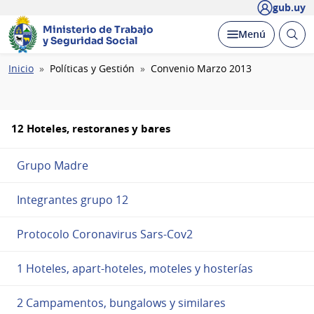
gub.uy
Ministerio de Trabajo
Abrir
Desplegar
Menú
y Seguridad Social
busc
Ruta
Inicio
Políticas y Gestión
Convenio Marzo 2013
de
navegación
12 Hoteles, restoranes y bares
Grupo Madre
Integrantes grupo 12
Protocolo Coronavirus Sars-Cov2
1 Hoteles, apart-hoteles, moteles y hosterías
2 Campamentos, bungalows y similares