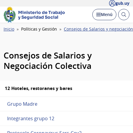
gub.uy
Ministerio de Trabajo
Abrir
Desplegar
Menú
y Seguridad Social
busc
Ruta
Inicio
Políticas y Gestión
Consejos de Salarios y negociación
de
navegación
Consejos de Salarios y
Negociación Colectiva
12 Hoteles, restoranes y bares
Grupo Madre
Integrantes grupo 12
Protocolo Coronavirus Sars-Cov2