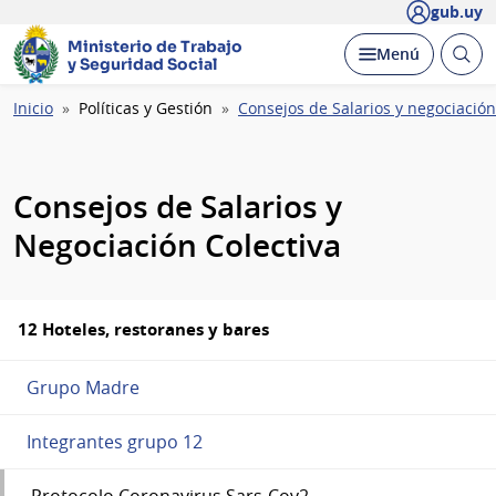
gub.uy
Ministerio de Trabajo
Abrir
Desplegar
Menú
y Seguridad Social
busc
Ruta
Inicio
Políticas y Gestión
Consejos de Salarios y negociación
de
navegación
Consejos de Salarios y
Negociación Colectiva
12 Hoteles, restoranes y bares
Grupo Madre
Integrantes grupo 12
Protocolo Coronavirus Sars-Cov2