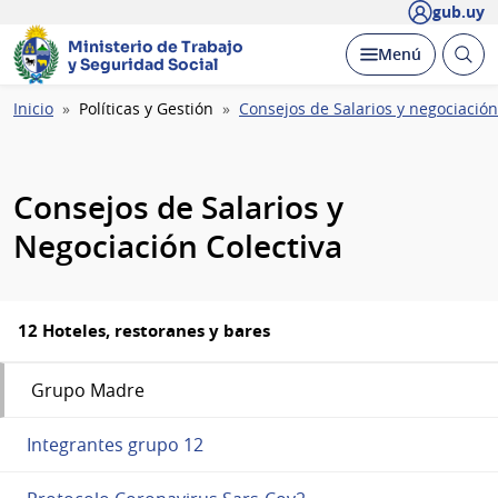
gub.uy
Ministerio de Trabajo
Abrir
Desplegar
Menú
y Seguridad Social
busc
Ruta
Inicio
Políticas y Gestión
Consejos de Salarios y negociación
de
navegación
Consejos de Salarios y
Negociación Colectiva
12 Hoteles, restoranes y bares
Grupo Madre
Integrantes grupo 12