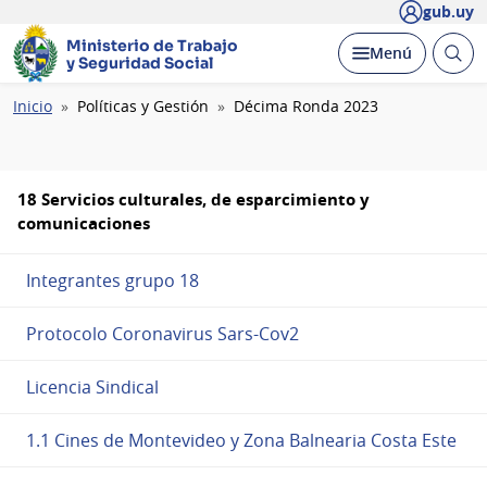
gub.uy
Ministerio de Trabajo
Abrir
Desplegar
Menú
y Seguridad Social
busc
Ruta
Inicio
Políticas y Gestión
Décima Ronda 2023
de
navegación
18 Servicios culturales, de esparcimiento y
comunicaciones
Integrantes grupo 18
Protocolo Coronavirus Sars-Cov2
Licencia Sindical
1.1 Cines de Montevideo y Zona Balnearia Costa Este