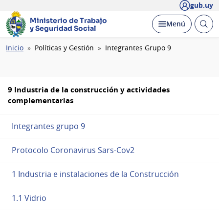
gub.uy
Ministerio de Trabajo
Abrir
Desplegar
Menú
y Seguridad Social
busc
Ruta
Inicio
Políticas y Gestión
Integrantes Grupo 9
de
navegación
9 Industria de la construcción y actividades
complementarias
Integrantes grupo 9
Protocolo Coronavirus Sars-Cov2
1 Industria e instalaciones de la Construcción
1.1 Vidrio