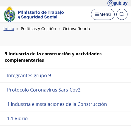
gub.uy
Ministerio de Trabajo
Abrir
Desplegar
Menú
y Seguridad Social
busc
Ruta
Inicio
Políticas y Gestión
Octava Ronda
de
navegación
9 Industria de la construcción y actividades
complementarias
Integrantes grupo 9
Protocolo Coronavirus Sars-Cov2
1 Industria e instalaciones de la Construcción
1.1 Vidrio