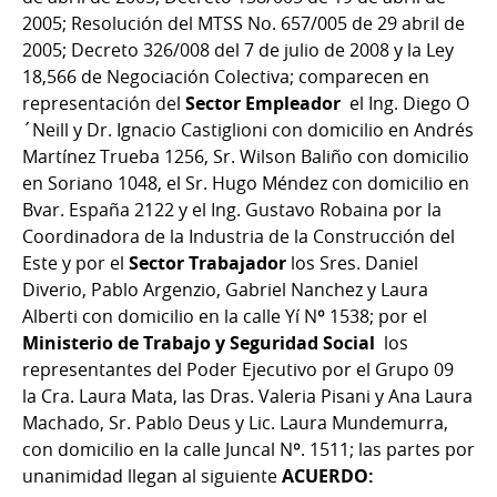
2005; Resolución del MTSS No. 657/005 de 29 abril de
2005; Decreto 326/008 del 7 de julio de 2008 y la Ley
18,566 de Negociación Colectiva; comparecen en
representación del
Sector Empleador
el Ing. Diego O
´Neill y
Dr. Ignacio Castiglioni con domicilio en Andrés
Martínez Trueba 1256, Sr. Wilson Baliño con domicilio
en Soriano 1048, el Sr. Hugo Méndez con domicilio en
Bvar. España 2122
y el Ing. Gustavo Robaina por la
Coordinadora de la Industria de la Construcción del
Este y por el
Sector Trabajador
los Sres. Daniel
Diverio, Pablo Argenzio, Gabriel Nanchez y Laura
Alberti con domicilio en la calle Yí Nº 1538; por el
Ministerio de Trabajo y Seguridad Social
los
representantes del Poder Ejecutivo por el Grupo 09
la Cra. Laura Mata, las Dras. Valeria Pisani y Ana Laura
Machado, Sr. Pablo Deus y Lic. Laura Mundemurra,
con domicilio en la calle Juncal Nº. 1511; las partes por
unanimidad llegan al siguiente
ACUERDO: