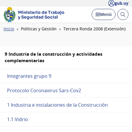
gub.uy
Ministerio de Trabajo
Abrir
Desplegar
Menú
y Seguridad Social
busc
Ruta
Inicio
Políticas y Gestión
Tercera Ronda 2008 (Extensión)
de
navegación
9 Industria de la construcción y actividades
complementarias
Integrantes grupo 9
Protocolo Coronavirus Sars-Cov2
1 Industria e instalaciones de la Construcción
1.1 Vidrio