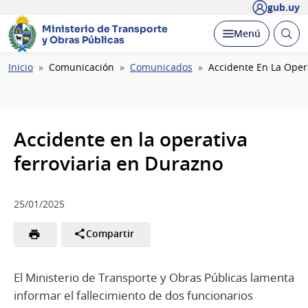
gub.uy
Ministerio de Transporte
Abrir
Desplegar
Menú
y Obras Públicas
busc
Ruta
Inicio
Comunicación
Comunicados
Accidente En La Oper
de
navegación
Accidente en la operativa
ferroviaria en Durazno
25/01/2025
Compartir
El Ministerio de Transporte y Obras Públicas lamenta
informar el fallecimiento de dos funcionarios