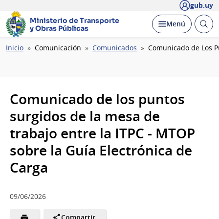
gub.uy
Ministerio de Transporte
Abrir
Desplegar
Menú
y Obras Públicas
busc
Ruta
Inicio
Comunicación
Comunicados
Comunicado de Los Pu
de
navegación
Comunicado de los puntos
surgidos de la mesa de
trabajo entre la ITPC - MTOP
sobre la Guía Electrónica de
Carga
09/06/2026
Compartir