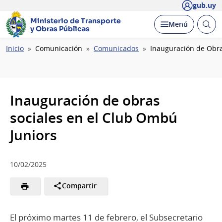
gub.uy
Ministerio de Transporte
Abrir
Desplegar
Menú
y Obras Públicas
busc
Ruta
Inicio
Comunicación
Comunicados
Inauguración de Obra
de
navegación
Inauguración de obras
sociales en el Club Ombú
Juniors
10/02/2025
Compartir
El próximo martes 11 de febrero, el Subsecretario