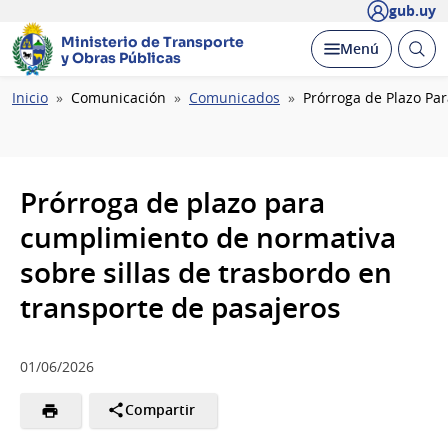
gub.uy
Ministerio de Transporte
Abrir
Desplegar
Menú
y Obras Públicas
busc
Ruta
Inicio
Comunicación
Comunicados
Prórroga de Plazo Pa
de
navegación
Prórroga de plazo para
cumplimiento de normativa
sobre sillas de trasbordo en
transporte de pasajeros
01/06/2026
Compartir