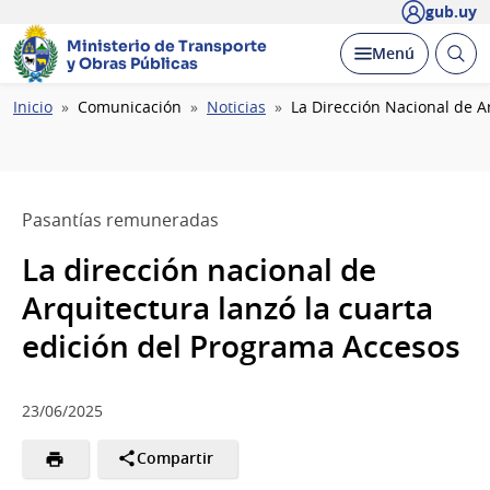
gub.uy
Ministerio de Transporte
Abrir
Desplegar
Menú
y Obras Públicas
busc
Ruta
Inicio
Comunicación
Noticias
La Dirección Nacional de A
de
navegación
Pasantías remuneradas
La dirección nacional de
Arquitectura lanzó la cuarta
edición del Programa Accesos
23/06/2025
Compartir