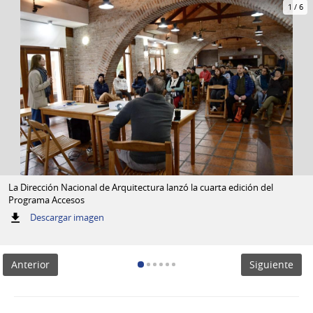
1
/
6
La Dirección Nacional de Arquitectura lanzó la cuarta edición del
Programa Accesos
:
Descargar imagen
La
Dirección
Nacional
Anterior
Siguiente
de
Arquitectura
lanzó
la