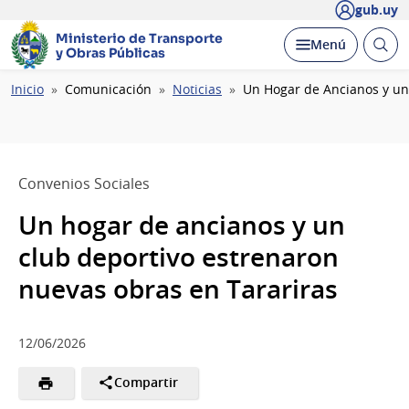
gub.uy
Ministerio de Transporte
Abrir
Desplegar
Menú
y Obras Públicas
busc
Ruta
Inicio
Comunicación
Noticias
Un Hogar de Ancianos y un
de
navegación
Convenios Sociales
Un hogar de ancianos y un
club deportivo estrenaron
nuevas obras en Tarariras
12/06/2026
Compartir