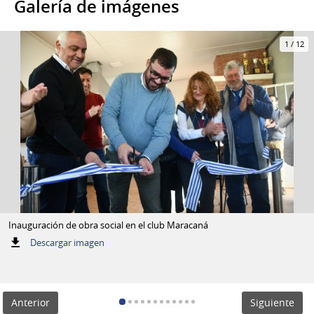
Galería de imágenes
1
/
12
Inauguración de obra social en el club Maracaná
:
Descargar imagen
Inauguración
de
obra
social
Anterior
Siguiente
en