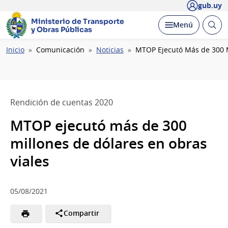
gub.uy
Ministerio de Transporte
Abrir
Desplegar
Menú
y Obras Públicas
busc
Ruta
Inicio
Comunicación
Noticias
MTOP Ejecutó Más de 300 M
de
navegación
Rendición de cuentas 2020
MTOP ejecutó más de 300
millones de dólares en obras
viales
05/08/2021
Compartir