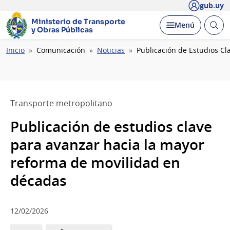
gub.uy
Ministerio de Transporte
Abrir
Desplegar
Menú
y Obras Públicas
busc
Ruta
Inicio
Comunicación
Noticias
Publicación de Estudios C
de
navegación
Transporte metropolitano
Publicación de estudios clave
para avanzar hacia la mayor
reforma de movilidad en
décadas
12/02/2026