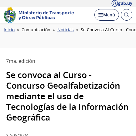
gub.uy
Ministerio de Transporte
Abrir
Desplegar
Menú
y Obras Públicas
busc
Ruta
Inicio
Comunicación
Noticias
Se Convoca Al Curso - Conc
de
navegación
7ma. edición
Se convoca al Curso -
Concurso Geoalfabetización
mediante el uso de
Tecnologías de la Información
Geográfica
27/05/2024