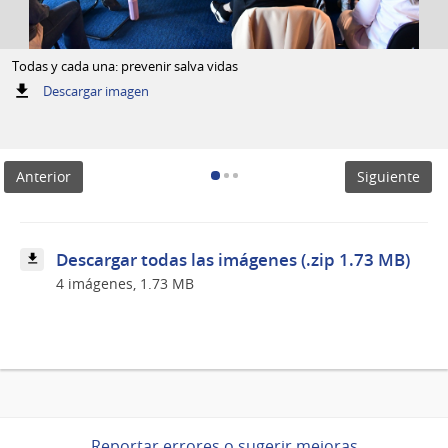
Todas y cada una: prevenir salva vidas
:
Descargar imagen
Todas
y
cada
una:
Anterior
Siguiente
prevenir
salva
vidas
Descargar todas las imágenes (.zip 1.73 MB)
4 imágenes, 1.73 MB
Reportar errores o sugerir mejoras