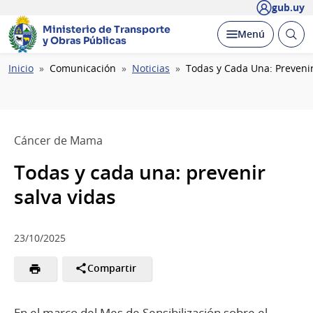
gub.uy
Ministerio de Transporte
Abrir
Desplegar
Menú
y Obras Públicas
busc
Ruta
Inicio
Comunicación
Noticias
Todas y Cada Una: Prevenir
de
navegación
Cáncer de Mama
Todas y cada una: prevenir
salva vidas
23/10/2025
Compartir
En el marco del Mes de Sensibilización sobre el