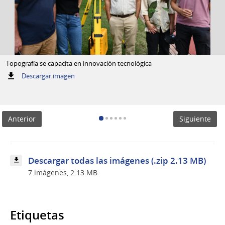
Topografía se capacita en innovación tecnológica
:
Descargar imagen
Topografía
se
capacita
en
Anterior
Siguiente
innovación
tecnológica
Descargar todas las imágenes (.zip 2.13 MB)
7 imágenes, 2.13 MB
Etiquetas