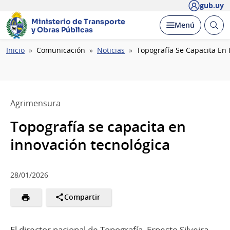
gub.uy
Ministerio de Transporte
Abrir
Desplegar
Menú
y Obras Públicas
busc
Ruta
Inicio
Comunicación
Noticias
Topografía Se Capacita En 
de
navegación
Agrimensura
Topografía se capacita en
innovación tecnológica
28/01/2026
Compartir
El director nacional de Topografía, Ernesto Silveira,