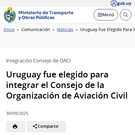
gub.uy
Ministerio de Transporte
Abrir
Desplegar
Menú
y Obras Públicas
busc
Ruta
Inicio
Comunicación
Noticias
Uruguay Fue Elegido Para I
de
navegación
Integración Consejo de OACI
Uruguay fue elegido para
integrar el Consejo de la
Organización de Aviación Civil
30/09/2025
Compartir