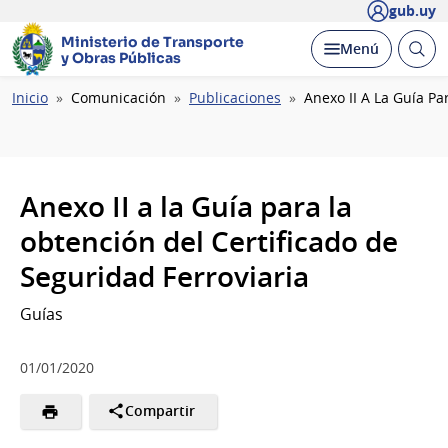
gub.uy
Ministerio de Transporte
Abrir
Desplegar
Menú
y Obras Públicas
busc
Ruta
Inicio
Comunicación
Publicaciones
Anexo II A La Guía Pa
de
navegación
Anexo II a la Guía para la
obtención del Certificado de
Seguridad Ferroviaria
Guías
01/01/2020
Compartir