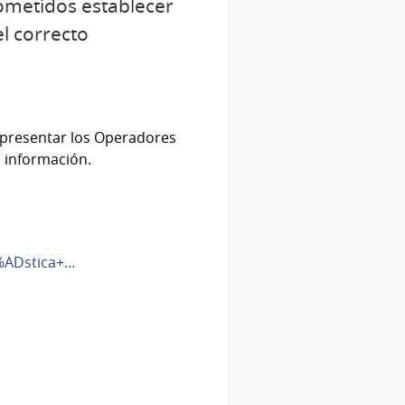
cometidos establecer
el correcto
 presentar los Operadores
a información.
%ADstica+…