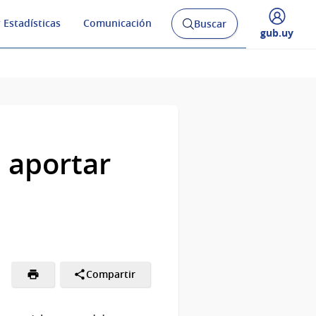
 Estadísticas
Comunicación
Buscar
Abrir
Desplegar
gub.uy
buscador
menú
y
de
 aportar
Compartir