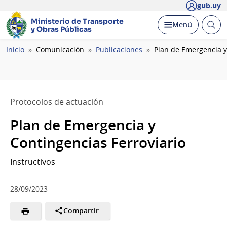
gub.uy
Ministerio de Transporte
Abrir
Desplegar
Menú
y Obras Públicas
busc
Ruta
Inicio
Comunicación
Publicaciones
Plan de Emergencia y
de
navegación
Protocolos de actuación
Plan de Emergencia y
Contingencias Ferroviario
Instructivos
28/09/2023
Compartir