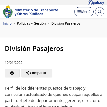
gub.uy
Ministerio de Transporte
Abrir
Desplegar
Menú
y Obras Públicas
busc
Ruta
Inicio
Políticas y Gestión
División Pasajeros
de
navegación
División Pasajeros
10/01/2022
Compartir
Perfil de los diferentes puestos de trabajo y
currículum actualizado de quienes ocupan aquéllos a
partir del jefe de departamento, gerente, director o
equivalente hasta el jerarca máximo