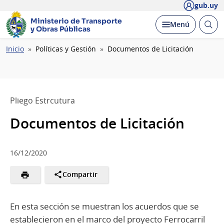
gub.uy
Ministerio de Transporte
Abrir
Desplegar
Menú
y Obras Públicas
busc
Ruta
Inicio
Políticas y Gestión
Documentos de Licitación
de
navegación
Pliego Estrcutura
Documentos de Licitación
16/12/2020
Compartir
En esta sección se muestran los acuerdos que se
establecieron en el marco del proyecto Ferrocarril