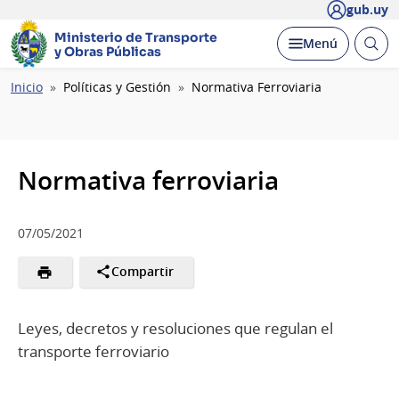
gub.uy
Ministerio de Transporte
Abrir
Desplegar
Menú
y Obras Públicas
busc
Ruta
Inicio
Políticas y Gestión
Normativa Ferroviaria
de
navegación
Normativa ferroviaria
07/05/2021
Compartir
Leyes, decretos y resoluciones que regulan el
transporte ferroviario