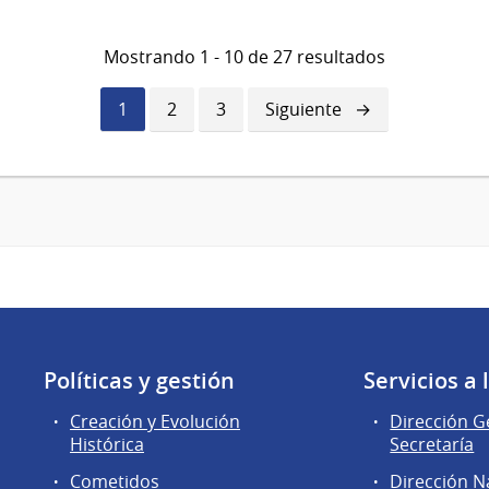
Mostrando 1 - 10 de 27 resultados
Página
1
Página
2
Página
3
Siguiente
Siguiente
actual
página
Políticas y gestión
Servicios a
Creación y Evolución
Dirección G
Histórica
Secretaría
Cometidos
Dirección N