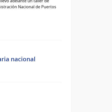
llevó adelante un taller de
inistración Nacional de Puertos
ria nacional