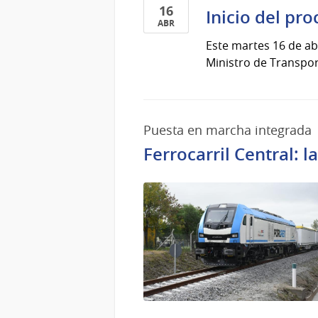
16
Inicio del pr
ABR
16
Este martes 16 de abr
de
Ministro de Transport
Abr
del
2024
Puesta en marcha integrada
Ferrocarril Central: 