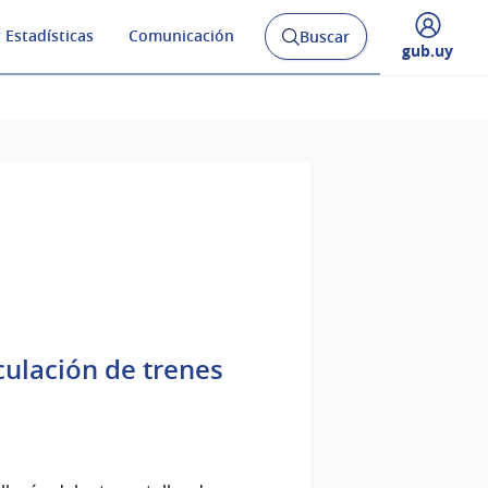
 Estadísticas
Comunicación
Buscar
Abrir
Desplegar
gub.uy
buscador
menú
y
de
culación de trenes