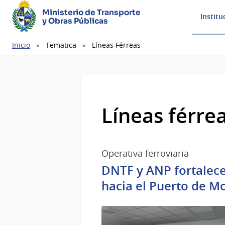
Ministerio de Transporte
Institu
y Obras Públicas
Ruta
Inicio
Tematica
Líneas Férreas
de
navegación
Líneas férre
Operativa ferroviaria
DNTF y ANP fortalecen
hacia el Puerto de M