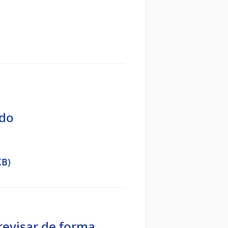
ado
KB)
 revisar de forma