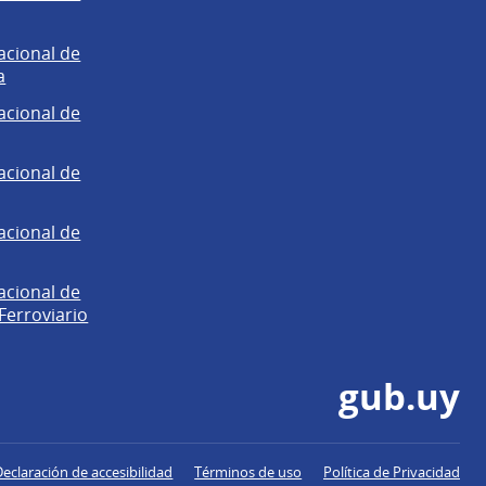
acional de
a
acional de
acional de
acional de
acional de
Ferroviario
gub.uy
Declaración de accesibilidad
Términos de uso
Política de Privacidad