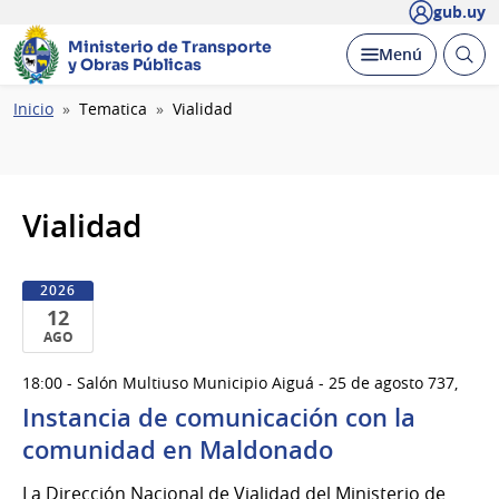
gub.uy
Ministerio de Transporte
Abrir
Desplegar
Menú
y Obras Públicas
busc
Ruta
Inicio
Tematica
Vialidad
de
navegación
Vialidad
2026
12
AGO
12
18:00 - Salón Multiuso Municipio Aiguá - 25 de agosto 737,
de
Instancia de comunicación con la
Ago
del
comunidad en Maldonado
2026
La Dirección Nacional de Vialidad del Ministerio de