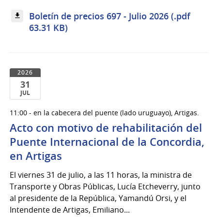
Boletín de precios 697 - Julio 2026 (.pdf
63.31 KB)
2026
31
JUL
31
11:00 - en la cabecera del puente (lado uruguayo), Artigas.
de
Acto con motivo de rehabilitación del
Jul
del
Puente Internacional de la Concordia,
2026
en Artigas
El viernes 31 de julio, a las 11 horas, la ministra de
Transporte y Obras Públicas, Lucía Etcheverry, junto
al presidente de la República, Yamandú Orsi, y el
Intendente de Artigas, Emiliano...