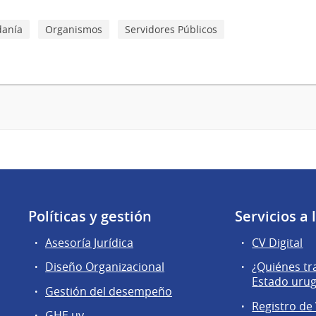
danía
Organismos
Servidores Públicos
Políticas y gestión
Servicios a
Asesoría Jurídica
CV Digital
Diseño Organizacional
¿Quiénes tr
Estado uru
Gestión del desempeño
Registro de 
GHE.uy