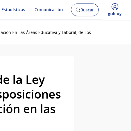
 Estadísticas
Comunicación
Buscar
Abrir
Desplegar
gub.uy
buscador
menú
y
de
ación En Las Áreas Educativa y Laboral, de Los
e la Ley
isposiciones
ción en las