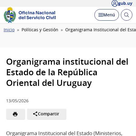
gub.uy
Oficina Nacional
Abrir
Desplegar
Menú
del Servicio Civil
busc
Ruta
Inicio
Políticas y Gestión
Organigrama Institucional del Est
de
navegación
Organigrama institucional del
Estado de la República
Oriental del Uruguay
13/05/2026
Compartir
Organigrama Institucional del Estado (Ministerios,