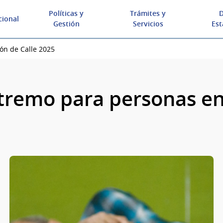
Políticas y
Trámites y
D
cional
Gestión
Servicios
Est
ión de Calle 2025
xtremo para personas en