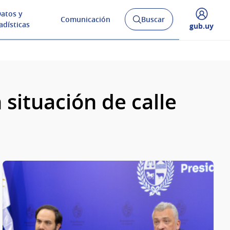
atos y
Comunicación
Buscar
Abrir
adísticas
Desplegar
gub.uy
buscador
menú
y
de
 situación de calle