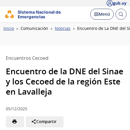
gub.uy
Sistema Nacional de
Abrir
Desplegar
Menú
Emergencias
busc
Ruta
Inicio
Comunicación
Noticias
Encuentro de La DNE del Si
de
navegación
Encuentros Cecoed
Encuentro de la DNE del Sinae
y los Cecoed de la región Este
en Lavalleja
05/12/2025
Compartir