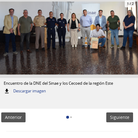
1
/
2
Encuentro de la DNE del Sinae y los Cecoed de la región Este
:
Descargar imagen
Encuentro
de
la
DNE
Anterior
Siguiente
del
Sinae
y
los