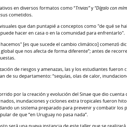
ativos en diversos formatos como “
Trivias”
y
“Dígalo con mí
y sus cometidos.
visuales que dan puntapié a conceptos como "de qué se ha
 puede hacer en casa o en la comunidad para enfrentarlo".
 hacemos" [es que sucede el cambio climático] comenzó dic
global que nos afecta de forma diferente”; antes de recorr
puestas.
ilización de riesgos y amenazas, las y los estudiantes fueron
 de su departamento: “sequías, olas de calor, inundacion
orrido por la creación y evolución del Sinae que dio cuenta
nados, inundaciones y ciclones extra tropicales fueron hi
ando un sistema preparado para prevenir y combatir los po
opular de que “en Uruguay no pasa nada”.
to será una nueva instancia de este taller que se realizará