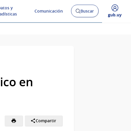
atos y
Comunicación
Buscar
Abrir
adísticas
Desplegar
gub.uy
buscador
menú
y
de
ico en
Compartir