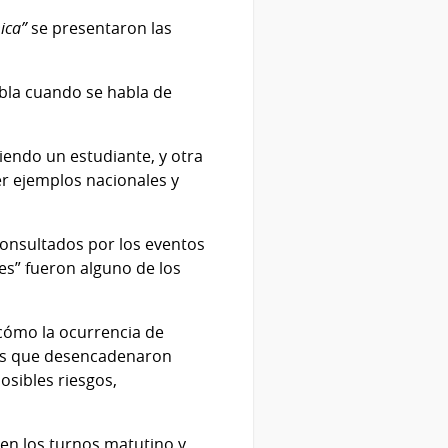
mica”
se
presentaron las
bla cuando se habla de
iendo un estudiante, y otra
er ejemplos nacionales y
 consultados por los eventos
es” fueron alguno de los
 cómo la ocurrencia de
tos que desencadenaron
sibles riesgos,
 en los turnos matutino y