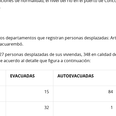
ciones de normalidad, el nivel del río en el puerto de Conc
.
os departamentos que registran personas desplazadas: Arti
 Tacuarembó.
27 personas desplazadas de sus viviendas, 348 en calidad d
e acuerdo al detalle que figura a continuación:
EVACUADAS
AUTOEVACUADAS
15
84
32
1