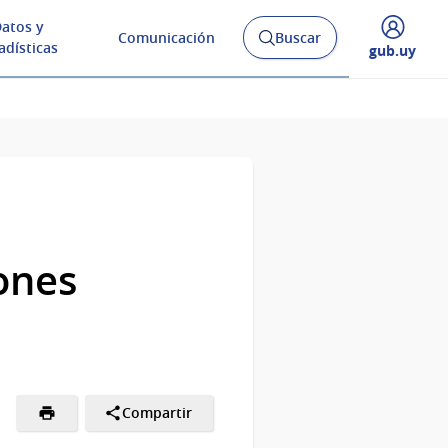
atos y
Comunicación
Buscar
Abrir
adísticas
Desplegar
gub.uy
buscador
menú
y
de
ones
Compartir