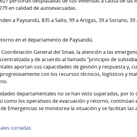
27 personas desplazadas de sus viviendas a causa de las i
279 en calidad de autoevacuadas.
nden a Paysandú, 835 a Salto, 99 a Artigas, 39 a Soriano, 3
 retorno en el departamento de Paysandú.
 Coordinación General del Sinae, la atención a las emergen
entralizada y de acuerdo al llamado "principio de subsidiar
ales aportan sus capacidades de gestión y respuesta y, cua
rogresivamente con los recursos técnicos, logísticos y mat
rno.
dades departamentales no se han visto superadas, por lo cu
sí como los operativos de evacuación y retorno, continúan e
de Emergencias se monitorea la situación y se facilitan las
nales cortadas