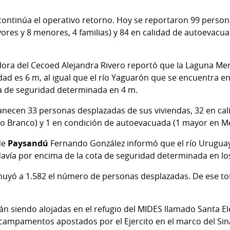
 continúa el operativo retorno. Hoy se reportaron 99 perso
ores y 8 menores, 4 familias) y 84 en calidad de autoevacu
ora del Cecoed Alejandra Rivero reportó que la Laguna Mer
ad es 6 m, al igual que el río Yaguarón que se encuentra en
a de seguridad determinada en 4 m.
ecen 33 personas desplazadas de sus viviendas, 32 en cal
o Branco) y 1 en condición de autoevacuada (1 mayor en Me
de
Paysandú
Fernando González
informó que el río Uruguay
davía por encima de la cota de seguridad determinada en lo
uyó a 1.582 el número de personas desplazadas. De ese tot
n siendo alojadas en el refugio del MIDES llamado Santa Ele
 campamentos apostados por el Ejercito en el marco del Sin