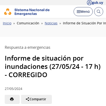
gub.uy
Sistema Nacional de
Abrir
Desplegar
Menú
Emergencias
busc
Ruta
Inicio
Comunicación
Noticias
Informe de Situación Por I
de
navegación
Respuesta a emergencias
Informe de situación por
inundaciones (27/05/24 - 17 h)
- CORREGIDO
27/05/2024
Compartir