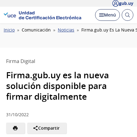
gub.uy
Unidad
Abrir
Desplegar
Menú
de Certificación Electrónica
busc
Ruta
Inicio
Comunicación
Noticias
Firma.gub.uy Es La Nueva S
de
navegación
Firma Digital
Firma.gub.uy es la nueva
solución disponible para
firmar digitalmente
31/10/2022
Compartir