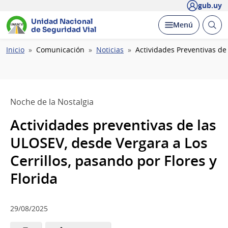
gub.uy
Unidad Nacional
Abrir
Desplegar
Menú
de Seguridad Vial
busc
Ruta
Inicio
Comunicación
Noticias
Actividades Preventivas de 
de
navegación
Noche de la Nostalgia
Actividades preventivas de las
ULOSEV, desde Vergara a Los
Cerrillos, pasando por Flores y
Florida
29/08/2025