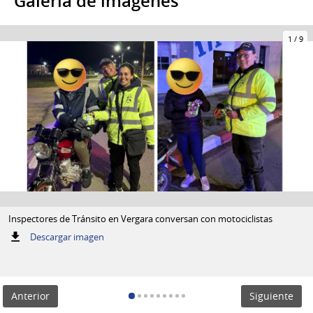
Galería de imágenes
1
/
9
Inspectores de Tránsito en Vergara conversan con motociclistas
:
Descargar imagen
Inspectores
de
Tránsito
en
Anterior
Siguiente
Vergara
conversan