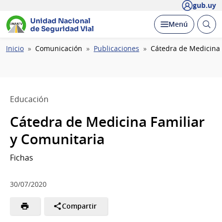
gub.uy
Unidad Nacional
Abrir
Desplegar
Menú
de Seguridad Vial
busc
Ruta
Inicio
Comunicación
Publicaciones
Cátedra de Medicina 
de
navegación
Educación
Cátedra de Medicina Familiar
y Comunitaria
Fichas
30/07/2020
Compartir