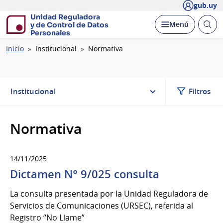
gub.uy
Unidad Reguladora
Abrir
Desplegar
Menú
y de Control de Datos
busc
Personales
Ruta
Inicio
Institucional
Normativa
de
navegación
Institucional
Filtros
Normativa
14/11/2025
Dictamen N° 9/025 consulta
La consulta presentada por la Unidad Reguladora de
Servicios de Comunicaciones (URSEC), referida al
Registro “No Llame”